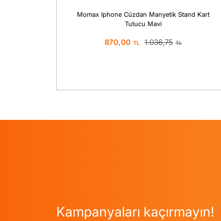
fon Kılıfı
Momax Iphone Cüzdan Manyetik Stand Kart
Tutucu Mavi
870,00
1.036,75
Kampanyaları kaçırmayın!