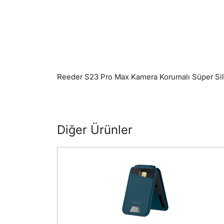
Reeder S23 Pro Max Kamera Korumalı Süper Sili
Diğer Ürünler
STOK YOK