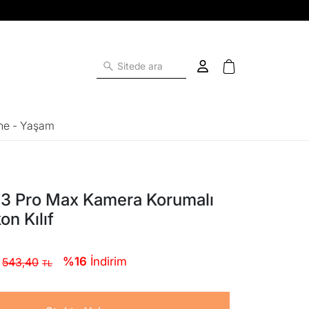
ne - Yaşam
3 Pro Max Kamera Korumalı
on Kılıf
%16
İndirim
543,40