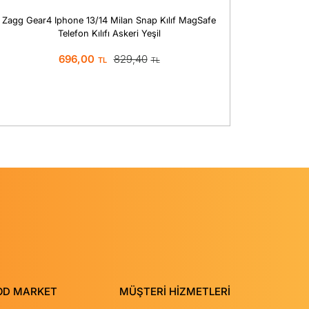
Zagg Gear4 Iphone 13/14 Milan Snap Kılıf MagSafe
Zagg Ge
Telefon Kılıfı Askeri Yeşil
696,00
829,40
OD MARKET
MÜŞTERİ HİZMETLERİ