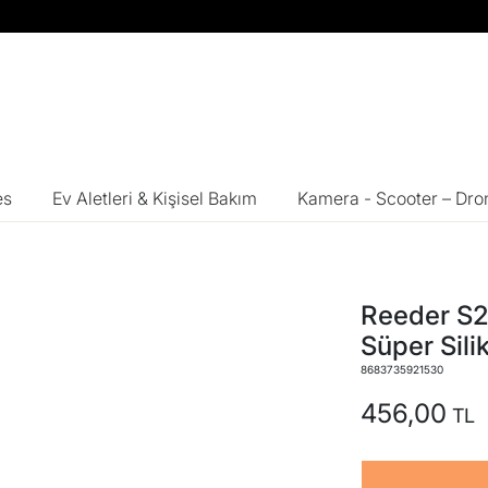
es
Ev Aletleri & Kişisel Bakım
Kamera - Scooter – Dro
Reeder S2
Süper Silik
8683735921530
456,00