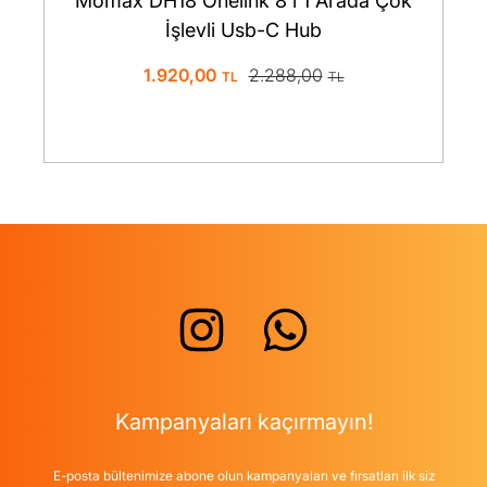
Momax DH18 Onelink 8'i 1 Arada Çok
İşlevli Usb-C Hub
1.920,00
2.288,00
Kampanyaları kaçırmayın!
E-posta bültenimize abone olun kampanyaları ve fırsatları ilk siz