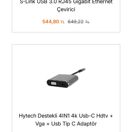
S-Link USB 3.0 RJ45 Gigabit Ethernet
Çevirici
544,80
649,22
Hytech Destekli 4IN1 4k Usb-C Hdtv +
Vga + Usb Tip C Adaptör