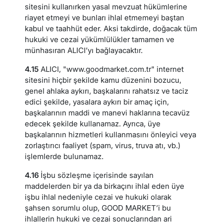
sitesini kullanırken yasal mevzuat hükümlerine
riayet etmeyi ve bunları ihlal etmemeyi baştan
kabul ve taahhüt eder. Aksi takdirde, doğacak tüm
hukuki ve cezai yükümlülükler tamamen ve
münhasıran ALICI’yı bağlayacaktır.
4.15
ALICI, "www.goodmarket.com.tr" internet
sitesini hiçbir şekilde kamu düzenini bozucu,
genel ahlaka aykırı, başkalarını rahatsız ve taciz
edici şekilde, yasalara aykırı bir amaç için,
başkalarının maddi ve manevi haklarına tecavüz
edecek şekilde kullanamaz. Ayrıca, üye
başkalarının hizmetleri kullanmasını önleyici veya
zorlaştırıcı faaliyet (spam, virus, truva atı, vb.)
işlemlerde bulunamaz.
4.16
İşbu sözleşme içerisinde sayılan
maddelerden bir ya da birkaçını ihlal eden üye
işbu ihlal nedeniyle cezai ve hukuki olarak
şahsen sorumlu olup, GOOD MARKET’i bu
ihlallerin hukuki ve cezai sonuçlarından ari