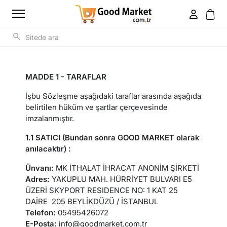
MADDE 1 - TARAFLAR
İşbu Sözleşme aşağıdaki taraflar arasında aşağıda
belirtilen hüküm ve şartlar çerçevesinde
imzalanmıştır.
1.1 SATICI (Bundan sonra GOOD MARKET olarak
anılacaktır) :
Ünvanı:
MK İTHALAT İHRACAT ANONİM ŞİRKETİ
Adres:
YAKUPLU MAH. HÜRRİYET BULVARI E5
ÜZERİ SKYPORT RESIDENCE NO: 1 KAT 25
DAİRE 205 BEYLİKDÜZÜ / İSTANBUL
Telefon:
05495426072
E-Posta:
info@goodmarket.com.tr