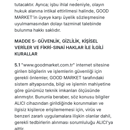
tutacaktır. Ayrıca; işbu ihlal nedeniyle, olayın
hukuk alanına intikal ettirilmesi halinde, GOOD
MARKET’in üyeye karşı üyelik sözleşmesine
uyulmamasından dolayı tazminat talebinde
bulunma hakkı saklıdır.
MADDE 5- GÜVENLİK, GİZLİLİK, KİŞİSEL
VERİLER VE FİKRİ-SINAİ HAKLAR İLE İLGİLİ
KURALLAR
5.1
"www.goodmarket.com.tr" internet sitesine
girilen bilgilerin ve işlemlerin güvenliği için
gerekli önlemler, GOOD MARKET tarafındaki
sistem altyapısında, bilgi ve işlemin mahiyetine
göre günümüz teknik imkanları ölçüsünde
alınmıştır. Bununla beraber, söz konusu bilgiler
ALICI cihazından girildiğinde korunmaları ve
ilgisiz kişilerce erişilememesi için, virüs ve
benzeri zararlı uygulamalara ilişkin olanlar dahil,
gerekli tedbirlerin alınması sorumluluğu ALICI'ya
aittir.