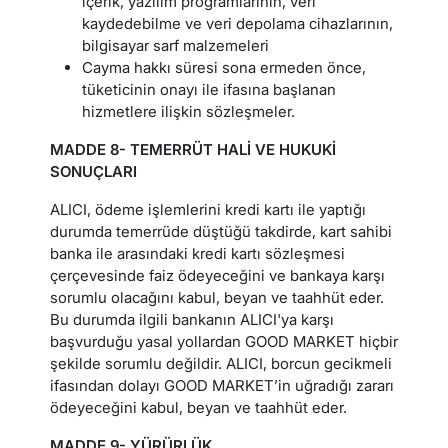
içerik, yazılım programlarının, veri
kaydedebilme ve veri depolama cihazlarının,
bilgisayar sarf malzemeleri
Cayma hakkı süresi sona ermeden önce,
tüketicinin onayı ile ifasına başlanan
hizmetlere ilişkin sözleşmeler.
MADDE 8- TEMERRÜT HALİ VE HUKUKİ
SONUÇLARI
ALICI, ödeme işlemlerini kredi kartı ile yaptığı
durumda temerrüde düştüğü takdirde, kart sahibi
banka ile arasındaki kredi kartı sözleşmesi
çerçevesinde faiz ödeyeceğini ve bankaya karşı
sorumlu olacağını kabul, beyan ve taahhüt eder.
Bu durumda ilgili bankanın ALICI'ya karşı
başvurduğu yasal yollardan GOOD MARKET hiçbir
şekilde sorumlu değildir. ALICI, borcun gecikmeli
ifasından dolayı GOOD MARKET’in uğradığı zararı
ödeyeceğini kabul, beyan ve taahhüt eder.
MADDE 9- YÜRÜRLÜK