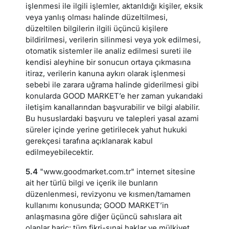
işlenmesi ile ilgili işlemler, aktarıldığı kişiler, eksik
veya yanlış olması halinde düzeltilmesi,
düzeltilen bilgilerin ilgili üçüncü kişilere
bildirilmesi, verilerin silinmesi veya yok edilmesi,
otomatik sistemler ile analiz edilmesi sureti ile
kendisi aleyhine bir sonucun ortaya çıkmasına
itiraz, verilerin kanuna aykırı olarak işlenmesi
sebebi ile zarara uğrama halinde giderilmesi gibi
konularda GOOD MARKET’e her zaman yukarıdaki
iletişim kanallarından başvurabilir ve bilgi alabilir.
Bu hususlardaki başvuru ve talepleri yasal azami
süreler içinde yerine getirilecek yahut hukuki
gerekçesi tarafına açıklanarak kabul
edilmeyebilecektir.
5.4
"www.goodmarket.com.tr" internet sitesine
ait her türlü bilgi ve içerik ile bunların
düzenlenmesi, revizyonu ve kısmen/tamamen
kullanımı konusunda; GOOD MARKET’in
anlaşmasına göre diğer üçüncü sahıslara ait
olanlar hariç; tüm fikri-sınai haklar ve mülkiyet