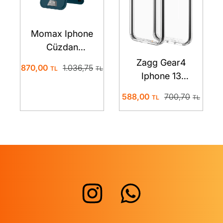
Momax Iphone
Cüzdan
Manyetik
Zagg Gear4
870,00
1.036,75
Stand Kart
Iphone 13
Tutucu Mavi
Santa Cruz
588,00
700,70
Drop
Protection
Magsafe
Telefon Kılıfı
Siyah