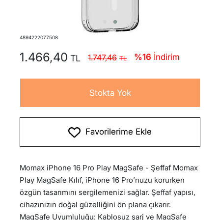
4894222077508
1.466,40
%16
İndirim
1.747,46
Stokta Yok
Favorilerime Ekle
Momax iPhone 16 Pro Play MagSafe - Şeffaf Momax
Play MagSafe Kılıf, iPhone 16 Pro’nuzu korurken
özgün tasarımını sergilemenizi sağlar. Şeffaf yapısı,
cihazınızın doğal güzelliğini ön plana çıkarır.
MagSafe Uyumluluğu: Kablosuz şarj ve MagSafe