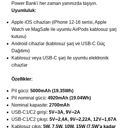
Power Bank'i her zaman yanınızda taşıyın.
Uyumluluk:
Apple iOS cihazları (iPhone 12-16 serisi, Apple
Watch ve MagSafe ile uyumlu AirPods kablosuz şarj
kutusu)
Android cihazlar (kablosuz şarj ve USB-C Güç
Dağıtımı)
Kablosuz veya USB-C şarj ile uyumlu elektronik
cihazlar
Özellikler:
Pil gücü:
5000mAh (19.35Wh)
Pil nominal gücü:
4920mAh (19.04Wh)
Nominal kapasite:
2700mAh
USB-C1/C2 girişi:
5V⎓3A, 9V⎓2A
USB-C1/C2 çıkışı:
5V⎓2,4A, 9V⎓2,22A, 12V⎓1,67A
Kablosuz çıkış:
5W, 7.5W, 10W, 15W (7.5W'a kadar