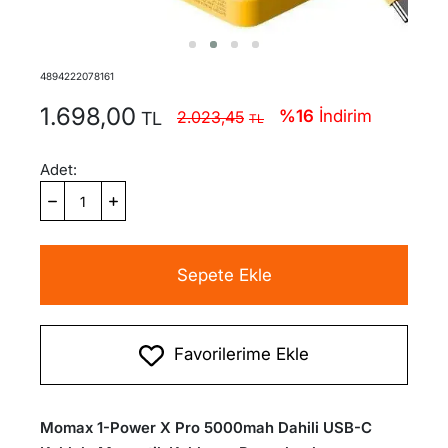
4894222078161
1.698,00
%16
İndirim
2.023,45
Adet:
Sepete Ekle
Favorilerime Ekle
Momax 1-Power X Pro 5000mah Dahili USB-C