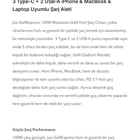
3 Type-C + 2 USB-A iPhone & MacBook &
Laptop Uyumlu Şarj Aleti
Juo GaNExpress 140W Masaüstü GaN Hızlı Şarj Cihazı, çoklu 
cihazlarınızı hızlı ve güvenli bir şekilde şarj etmek için tasarlanmış 
bir teknolojik çözümdür. 3 Type-C ve 2 USB-A portu sayesinde aynı 
anda 5 cihazı birden şarj edebilir, bu da hem evde hem de ofiste 
büyük bir kullanım kolaylığı sağlar. GaN (Gallium Nitride) 
teknolojisi ile daha küçük, daha verimli ve daha az ısınan bir şarj 
deneyimi sunar. Hem iPhone, MacBook, hem de dizüstü 
bilgisayarlar ile tam uyumlu olan bu cihaz, PD 3.1 hızlı şarj 
desteğiyle daha hızlı şarj süresi sağlar. Ayrıca dinamik güç 
dağıtımı, cihazlar arasında en verimli şekilde güç aktarımı yaparak 
hem güvenli hem de etkili bir şarj sunar.
Güçlü Şarj Performansı
140W çıkış gücüyle, Juo GaNExpress hızlı ve güvenli bir şarj 