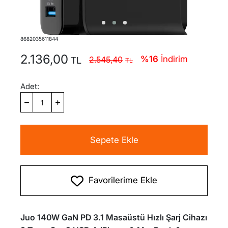
8682035611844
2.136,00
%16
İndirim
2.545,40
Adet:
Sepete Ekle
Favorilerime Ekle
Juo 140W GaN PD 3.1 Masaüstü Hızlı Şarj Cihazı