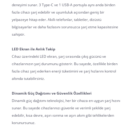
deneyimi sunar. 3 Type-C ve 1 USB-A portuyla aynı anda birden 
fazla cihazı şarj edebilir ve uyumluluk açısından geniş bir 
yelpazeye hitap eder. Akıllı telefonlar, tabletler, dizüstü 
bilgisayarlar ve daha fazlasını sorunsuzca şarj etme kapasitesine 
sahiptir.
LED Ekran ile Anlık Takip
Cihaz üzerindeki LED ekran, şarj sırasında çıkış gücünü ve 
cihazlarınızın şarj durumunu gösterir. Bu sayede, özellikle birden 
fazla cihaz şarj ederken enerji tüketimini ve şarj hızlarını kontrol 
altında tutabilirsiniz.
Dinamik Güç Dağıtımı ve Güvenlik Özellikleri
Dinamik güç dağıtımı teknolojisi, her bir cihaza en uygun şarj hızını 
sunar. Bu sayede cihazlarınızı güvenle ve verimli şekilde şarj 
edebilir, kısa devre, aşırı ısınma ve aşırı akım gibi tehlikelerden 
korunursunuz.