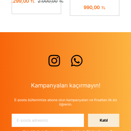
1.299,00
2.000,00
USB-C
TO C CABLE
990,00
Adaptör
25W POWER
ADAPTER
BLACK EP-
T2510
Kampanyaları kaçırmayın!
E-posta bültenimize abone olun kampanyaları ve fırsatları ilk siz
öğrenin.
Katıl