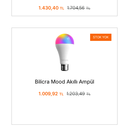
Siyah
1.430,40
1.704,56
STOK YOK
Bilicra Mood Akıllı Ampül
1.009,92
1.203,49