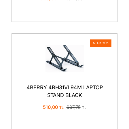
STOK YOK
4BERRY 4BH31VL94M LAPTOP
STAND BLACK
510,00
607,75