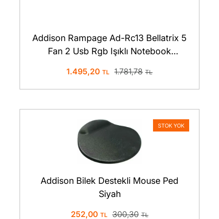
Addison Rampage Ad-Rc13 Bellatrix 5
Fan 2 Usb Rgb Işıklı Notebook
Soğutucu Stand Siyah
1.495,20
1.781,78
STOK YOK
Addison Bilek Destekli Mouse Ped
Siyah
252,00
300,30