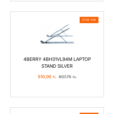
STOK YOK
4BERRY 4BH31VL94M LAPTOP
STAND SILVER
510,00
607,75