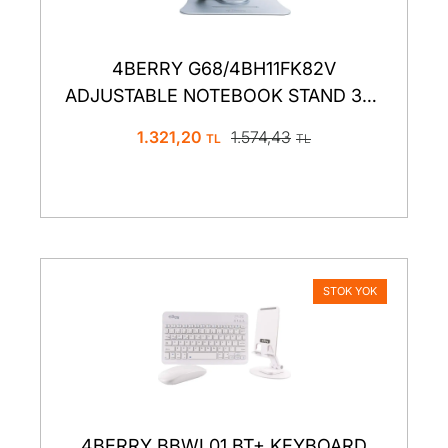
4BERRY G68/4BH11FK82V
ADJUSTABLE NOTEBOOK STAND 360
GRAY
1.321,20
1.574,43
STOK YOK
4BERRY BBWL01 BT+ KEYBOARD